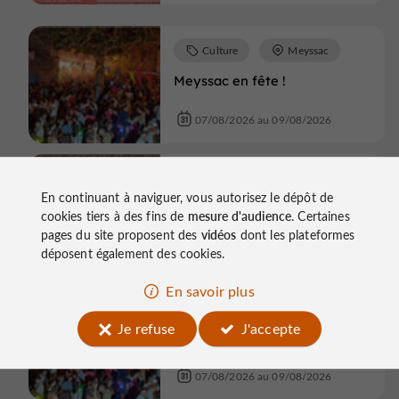
Culture
Meyssac
Meyssac en fête !
07/08/2026 au 09/08/2026
Culture
Meyssac
En continuant à naviguer, vous autorisez le dépôt de
Meyssac en fête !
cookies tiers à des fins de
mesure d'audience
. Certaines
pages du site proposent des
vidéos
dont les plateformes
07/08/2026 au 09/08/2026
déposent également des cookies.
En savoir plus
Culture
Meyssac
Je refuse
J'accepte
Meyssac en fête !
07/08/2026 au 09/08/2026