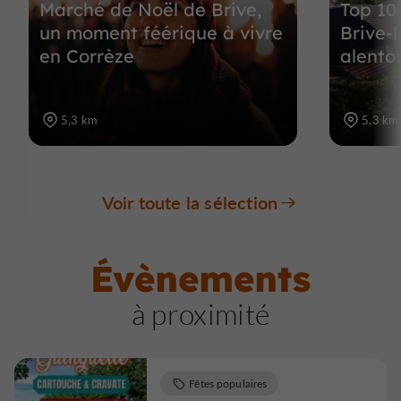
Marché de Noël de Brive,
Top 10
un moment féérique à vivre
Brive-l
en Corrèze
alento
5,3 km
5,3 km
Voir toute la sélection
Évènements
à proximité
Fêtes populaires