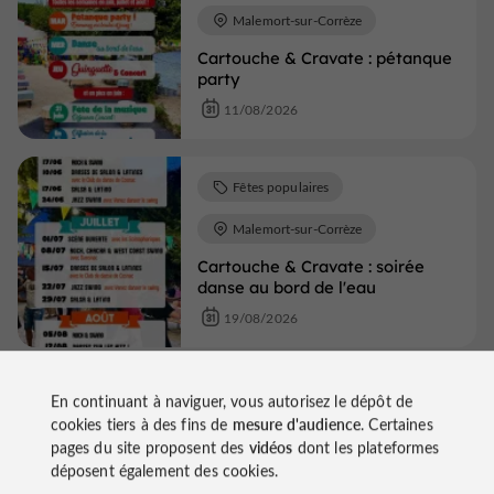
Malemort-sur-Corrèze
Cartouche & Cravate : pétanque
party
11/08/2026
Fêtes populaires
Malemort-sur-Corrèze
Cartouche & Cravate : soirée
danse au bord de l'eau
19/08/2026
Concerts
En continuant à naviguer, vous autorisez le dépôt de
cookies tiers à des fins de
mesure d'audience
. Certaines
Malemort-sur-Corrèze
pages du site proposent des
vidéos
dont les plateformes
déposent également des cookies.
Cartouche & Cravate : soirée