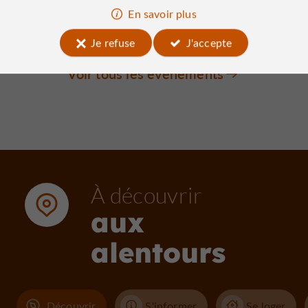
guinguette & concert live
En savoir plus
27/08/2026
Je refuse
J'accepte
Voir tous les événements
À découvrir
aux
alentours
Découvrir
S'informer
Se loger