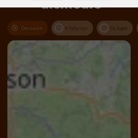
alentours
Découvrir
S'informer
Se loger