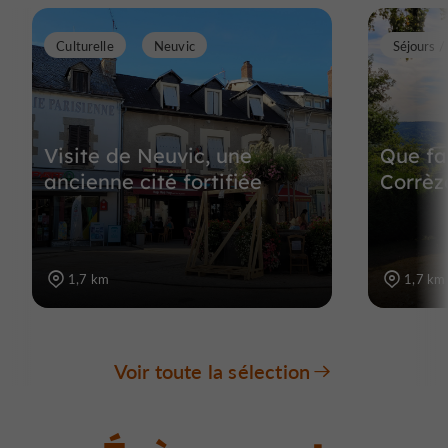
Culturelle
Neuvic
Séjours 
Visite de Neuvic, une
Que fa
ancienne cité fortifiée
Corrèz
1,7 km
1,7 km
Voir toute la sélection