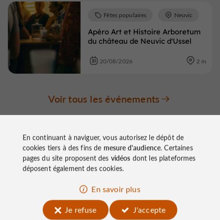
Fêtes populaires
Neuvic
Apéro Art et Histoire Arboretum
du château de Neuvic d'Ussel
20/08/2026
2 m
Voir tous les événements
En continuant à naviguer, vous autorisez le dépôt de
cookies tiers à des fins de
mesure d'audience
. Certaines
pages du site proposent des
vidéos
dont les plateformes
déposent également des cookies.
À découvrir
En savoir plus
aux
Je refuse
J'accepte