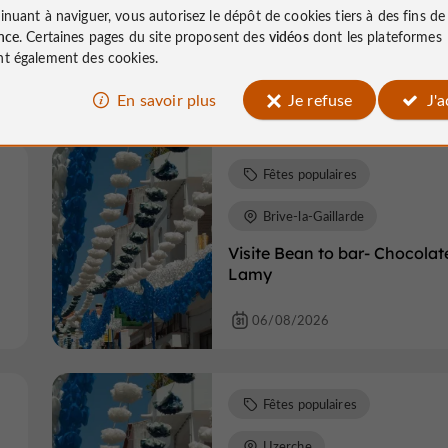
inuant à naviguer, vous autorisez le dépôt de cookies tiers à des fins d
La veillée des cop’ânes
nce
. Certaines pages du site proposent des
vidéos
dont les plateformes
t également des cookies.
En savoir plus
Je refuse
J'
06/08/2026
Fêtes populaires
Brive-la-Gaillarde
Visite Bean to bar- Chocolat
Lamy
06/08/2026
Fêtes populaires
Uzerche