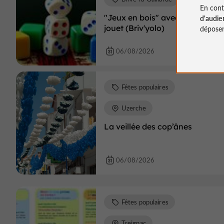
En cont
"Jeux en bois" avec Jadis on
d'audie
jouet (Briv'yolo)
déposen
06/08/2026
Fêtes populaires
Uzerche
La veillée des cop’ânes
06/08/2026
Fêtes populaires
Treignac