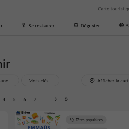
Carte touristi
er
Se restaurer
Déguster
S
ir
ne...
Mots clés...
Afficher la car
...
4
5
6
7
Fêtes populaires