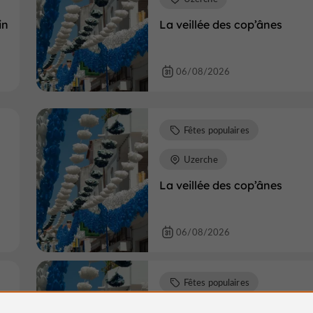
in
La veillée des cop’ânes
06/08/2026
Fêtes populaires
Uzerche
La veillée des cop’ânes
06/08/2026
Fêtes populaires
Uzerche