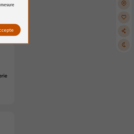
e
mesure
accepte
erie