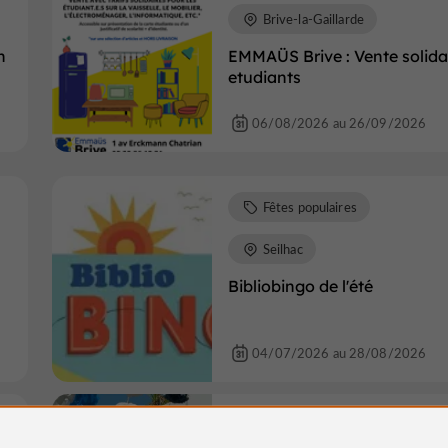
Brive-la-Gaillarde
n
EMMAÜS Brive : Vente solida
etudiants
06/08/2026 au 26/09/2026
Fêtes populaires
Seilhac
Bibliobingo de l'été
04/07/2026 au 28/08/2026
Fêtes populaires