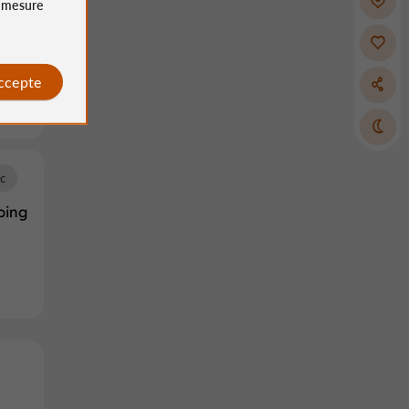
e
mesure
accepte
c
ping