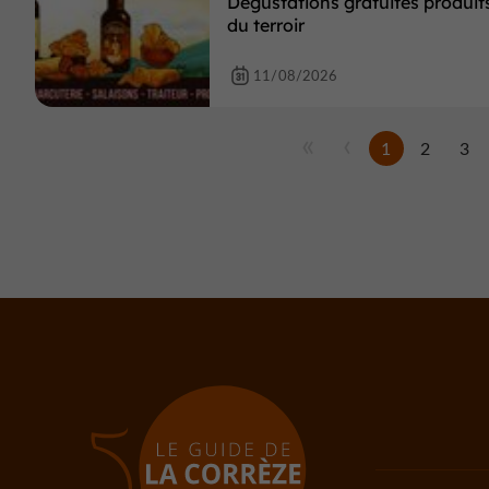
Dégustations gratuites produit
du terroir
11/08/2026
1
2
3