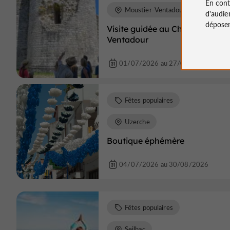
En cont
Moustier-Ventadour
d'audie
déposen
Visite guidée au Château de
Ventadour
01/07/2026 au 27/08/2026
Fêtes populaires
Uzerche
Boutique éphémère
04/07/2026 au 30/08/2026
Fêtes populaires
Seilhac