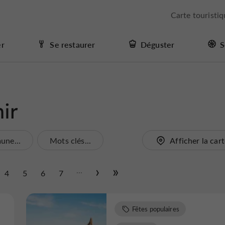
Carte touristi
er
Se restaurer
Déguster
S
ir
ne...
Mots clés...
Afficher la car
...
4
5
6
7
Fêtes populaires