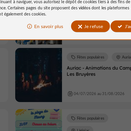
inuant à naviguer, vous autorisez le dépôt de cookies tiers à des fins d
Uzerche
nce
. Certaines pages du site proposent des
vidéos
dont les plateformes
t également des cookies.
Boutique éphémère
En savoir plus
Je refuse
J'
04/07/2026 au 30/08/2026
Fêtes populaires
Auria
Auriac - Animations du Cam
Les Bruyères
04/07/2026 au 31/08/2026
Fêtes populaires
Liginiac