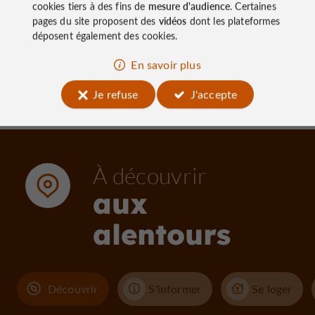
cookies tiers à des fins de
mesure d'audience
. Certaines
pages du site proposent des
vidéos
dont les plateformes
2,9 km - Ussac
2,9 km 
déposent également des cookies.
En savoir plus
Je refuse
J'accepte
À découvrir
aux
alentours
Découvrir
S'informer
Se loger