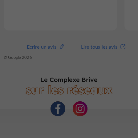
Des vestiaires avec douches et sanitaires sont mis à
votre disposition
Lire l'avis complet
Les réservations sont obligatoires pour pratiquer
une activité
Le squash et le laser game sont accessibles aux
Ecrire un avis
Lire tous les avis
Ecrire un avis
Lire tous les avis
enfants dès 7 ans
Un
parc de jeux intérieur pour enfants Kidooland
© TripAdvisor 2026
© Google 2026
est ouvert toute l’année pour les plus petits
Le Complexe dispose également d’un
superbe
restaurant
où se régaler d’une cuisine locale et
Le Complexe Brive
conviviale.
sur les réseaux