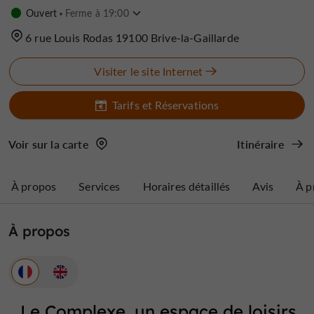
Ouvert
Ferme à 19:00
6 rue Louis Rodas 19100 Brive-la-Gaillarde
Visiter le site Internet
Tarifs et Réservations
Voir sur la carte
Itinéraire
À propos
Services
Horaires détaillés
Avis
À p
À propos
Le Complexe, un espace de loisirs