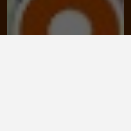
Ouvert
Ferme à 19:00
6 rue Louis Rodas 19100 Brive-la-Gaillarde
Tarifs et Réservations