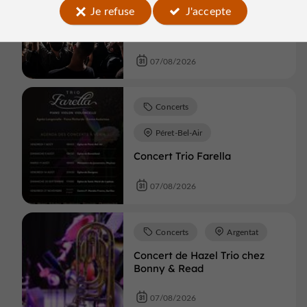
Orgnac-sur-Vézère
Je refuse
J'accepte
Concert et apéritif dînatoire
07/08/2026
Concerts
Péret-Bel-Air
Concert Trio Farella
07/08/2026
Concerts
Argentat
Concert de Hazel Trio chez
Bonny & Read
07/08/2026