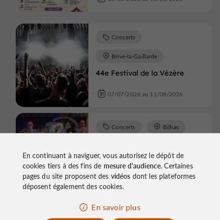
Concerts
Brive-la-Gaillarde
44e Festival de la Vézère
07/07/2026 au 11/08/2026
Concerts
Bilhac
Concert Pop Rock avec le
groupe Jus d'Box
En continuant à naviguer, vous autorisez le dépôt de
cookies tiers à des fins de
mesure d'audience
. Certaines
07/08/2026
pages du site proposent des
vidéos
dont les plateformes
déposent également des cookies.
En savoir plus
Concerts