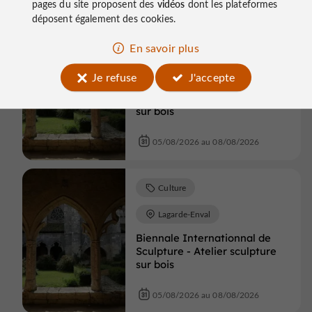
pages du site proposent des
vidéos
dont les plateformes
déposent également des cookies.
Culture
En savoir plus
Lagarde-Enval
Je refuse
J'accepte
Biennale Internationnal de
Sculpture - Atelier sculpture
sur bois
05/08/2026 au 08/08/2026
Culture
Lagarde-Enval
Biennale Internationnal de
Sculpture - Atelier sculpture
sur bois
05/08/2026 au 08/08/2026