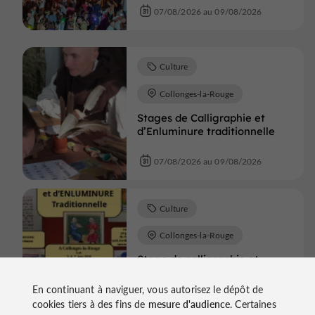
07/08/2026 au 09/08/2026
Culture
Collonges-la-Rouge
Stages de Calligraphie et
d’Enluminure traditionnelle
07/08/2026 au 09/08/2026
Culture
Collonges-la-Rouge
Stage de calligraphie et
d'enluminure
En continuant à naviguer, vous autorisez le dépôt de
cookies tiers à des fins de
mesure d'audience
. Certaines
07/08/2026 au 09/08/2026