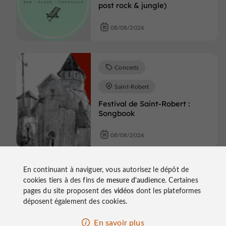
post rock & jungle)
08/08/2026
Concerts
Saint-Robert
Festival de Saint-Robert :
Songbook
08/08/2026
En continuant à naviguer, vous autorisez le dépôt de
Concerts
Segonzac
cookies tiers à des fins de
mesure d'audience
. Certaines
Eclectica festival de musique
pages du site proposent des
vidéos
dont les plateformes
de Segonzac : Firelighters
déposent également des cookies.
08/08/2026
En savoir plus