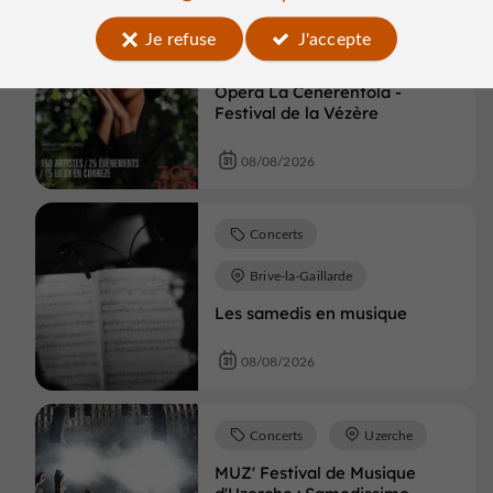
Je refuse
J'accepte
Concerts
Voutezac
Opéra La Cenerentola -
Festival de la Vézère
08/08/2026
Concerts
Brive-la-Gaillarde
Les samedis en musique
08/08/2026
Concerts
Uzerche
MUZ' Festival de Musique