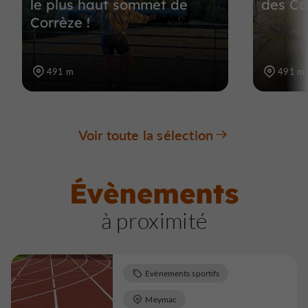
le plus haut sommet de
des Ca
Corrèze !
491 m
491 m
Voir toute la sélection
Évènements
à proximité
Evènements sportifs
Meymac