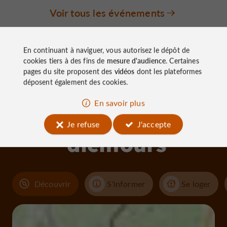
Voir tous les événements
En continuant à naviguer, vous autorisez le dépôt de
cookies tiers à des fins de
mesure d'audience
. Certaines
pages du site proposent des
vidéos
dont les plateformes
déposent également des cookies.
À découvrir
En savoir plus
aux
Je refuse
J'accepte
alentours
Découvrir
S'informer
Se loger