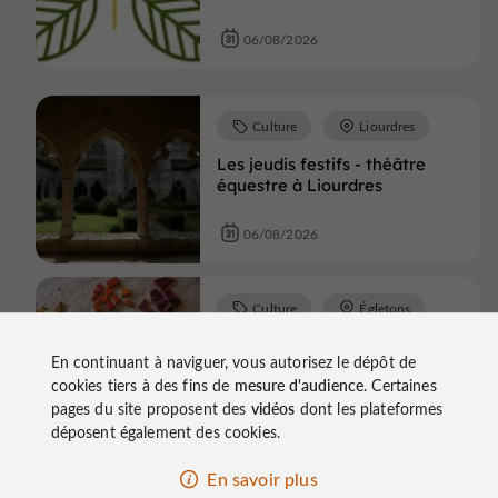
06/08/2026
Culture
Liourdres
Les jeudis festifs - théâtre
équestre à Liourdres
06/08/2026
Culture
Égletons
Atelier - L'art de la mosaïque
En continuant à naviguer, vous autorisez le dépôt de
cookies tiers à des fins de
mesure d'audience
. Certaines
06/08/2026
pages du site proposent des
vidéos
dont les plateformes
déposent également des cookies.
Culture
Uzerche
En savoir plus