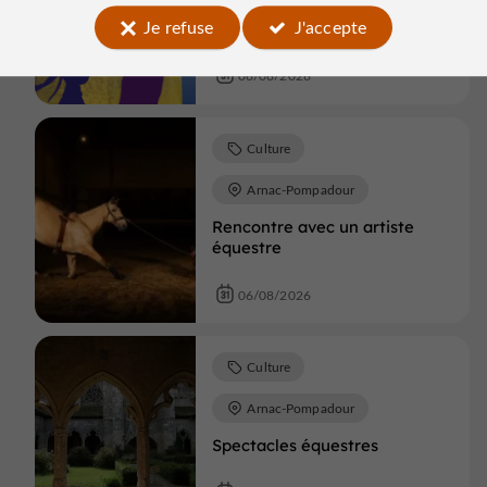
Théâtre : Uzerche se met en
Je refuse
J'accepte
scène
06/08/2026
Culture
Arnac-Pompadour
Rencontre avec un artiste
équestre
06/08/2026
Culture
Arnac-Pompadour
Spectacles équestres